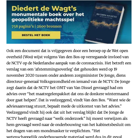
Ook een document dat is vrijgegeven door een beroep op de Wet open
overheid (Woo) wijst volgens Van den Bos op verregaande invloed van
de NCTV op de Nederlandse aanpak van de coronacrisis. Het betreft een
verslag van een ‘afstemmingsoverleg’ dat gehouden werd op 19
november 2020 tussen onder anderen zorgminister De Jonge, diens
directeur-generaal Volksgezondheid en iemand van de NCTV. De Jonge
zegt daarin dat de NCTV het OMT van Van Dissel gevraagd had om
advies over “het maatregelenpakket dat ons de donkere wintermaand
door gaat helpen”. Dat is veelzeggend, vindt Van den Bos. “Want wie de
adviesaanvraag stuurt, bepaalt mede de uitkomst van het advies.”
Veelzeggend vindt hij ook dat uit het verslag blijkt dat De Jonge de
NCTV heeft gevraagd naar “welk onderzoek” hij moest verwijzen als
hem gevraagd werd naar de onderbouwing van het kabinetsbesluit om
het dragen van een mondmasker te verplichten. “Het
wetenschappelijk onderbouwende materiaal werd dus in dit geval