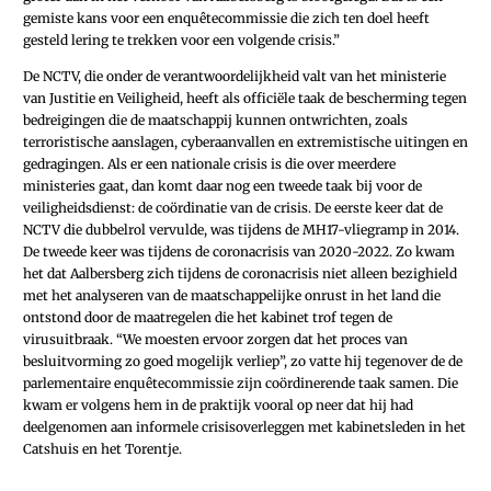
gemiste kans voor een enquêtecommissie die zich ten doel heeft
gesteld lering te trekken voor een volgende crisis.”
De NCTV, die onder de verantwoordelijkheid valt van het ministerie
van Justitie en Veiligheid, heeft als officiële taak de bescherming tegen
bedreigingen die de maatschappij kunnen ontwrichten, zoals
terroristische aanslagen, cyberaanvallen en extremistische uitingen en
gedragingen. Als er een nationale crisis is die over meerdere
ministeries gaat, dan komt daar nog een tweede taak bij voor de
veiligheidsdienst: de coördinatie van de crisis. De eerste keer dat de
NCTV die dubbelrol vervulde, was tijdens de MH17-vliegramp in 2014.
De tweede keer was tijdens de coronacrisis van 2020-2022. Zo kwam
het dat Aalbersberg zich tijdens de coronacrisis niet alleen bezighield
met het analyseren van de maatschappelijke onrust in het land die
ontstond door de maatregelen die het kabinet trof tegen de
virusuitbraak. “We moesten ervoor zorgen dat het proces van
besluitvorming zo goed mogelijk verliep”, zo vatte hij tegenover de de
parlementaire enquêtecommissie zijn coördinerende taak samen. Die
kwam er volgens hem in de praktijk vooral op neer dat hij had
deelgenomen aan informele crisisoverleggen met kabinets­leden in het
Catshuis en het Torentje.