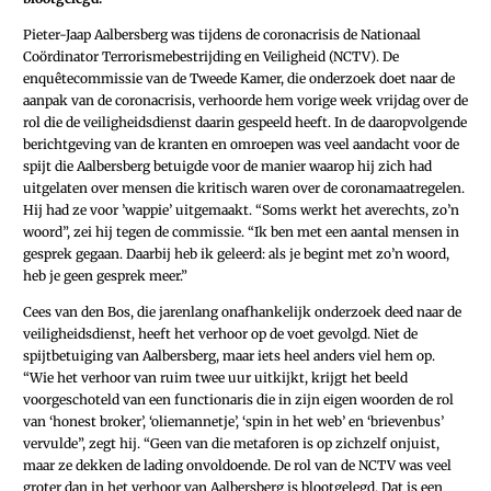
Pieter-Jaap Aalbersberg was tijdens de coronacrisis de Nationaal
Coördinator Terrorismebestrijding en Veiligheid (NCTV). De
enquêtecommissie van de Tweede Kamer, die onderzoek doet naar de
aanpak van de coronacrisis, verhoorde hem vorige week vrijdag over de
rol die de veiligheidsdienst daarin gespeeld heeft. In de daaropvolgende
berichtgeving van de kranten en omroepen was veel aandacht voor de
spijt die Aalbersberg betuigde voor de manier waarop hij zich had
uitgelaten over mensen die kritisch waren over de coronamaatregelen.
Hij had ze voor ’wappie’ uitgemaakt. “Soms werkt het averechts, zo’n
woord”, zei hij tegen de commissie. “Ik ben met een aantal mensen in
gesprek gegaan. Daarbij heb ik geleerd: als je begint met zo’n woord,
heb je geen gesprek meer.”
Cees van den Bos, die jarenlang onafhankelijk onderzoek deed naar de
veiligheidsdienst, heeft het verhoor op de voet gevolgd. Niet de
spijtbetuiging van Aalbersberg, maar iets heel anders viel hem op.
“Wie het verhoor van ruim twee uur uitkijkt, krijgt het beeld
voorgeschoteld van een functionaris die in zijn eigen woorden de rol
van ‘honest broker’, ‘oliemannetje’, ‘spin in het web’ en ‘brievenbus’
vervulde”, zegt hij. “Geen van die metaforen is op zichzelf onjuist,
maar ze dekken de lading onvoldoende. De rol van de NCTV was veel
groter dan in het verhoor van Aalbersberg is blootgelegd. Dat is een