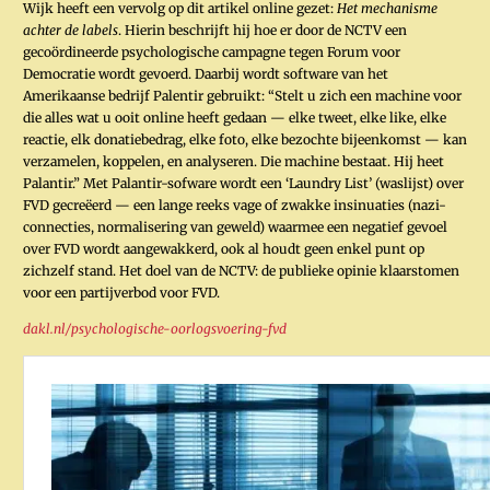
Wijk heeft een vervolg op dit artikel online gezet:
Het mechanisme
achter de labels
. Hierin beschrijft hij hoe er door de NCTV een
gecoördineerde psychologische campagne tegen Forum voor
Democratie wordt gevoerd. Daarbij wordt software van het
Amerikaanse bedrijf Palentir gebruikt: “Stelt u zich een machine voor
die alles wat u ooit online heeft gedaan — elke tweet, elke like, elke
reactie, elk donatiebedrag, elke foto, elke bezochte bijeenkomst — kan
verzamelen, koppelen, en analyseren. Die machine bestaat. Hij heet
Palantir.” Met Palantir-sofware wordt een ‘Laundry List’ (waslijst) over
FVD gecreëerd — een lange reeks vage of zwakke insinuaties (nazi-
connecties, normalisering van geweld) waarmee een negatief gevoel
over FVD wordt aangewakkerd, ook al houdt geen enkel punt op
zichzelf stand. Het doel van de NCTV: de publieke opinie klaarstomen
voor een partijverbod voor FVD.
dakl.nl/psychologische-oorlogsvoering-fvd