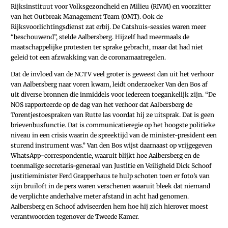
Rijksinstituut voor Volksgezondheid en Milieu (RIVM) en voorzitter
van het Outbreak Management Team (OMT). Ook de
Rijksvoorlichtingsdienst zat erbij. De Catshuis-sessies waren meer
“beschouwend”, stelde Aalbersberg. Hijzelf had meermaals de
maatschappelijke protesten ter sprake gebracht, maar dat had niet
geleid tot een afzwakking van de coronamaatregelen.
Dat de invloed van de NCTV veel groter is geweest dan uit het verhoor
van Aalbersberg naar voren kwam, leidt onderzoeker Van den Bos af
uit diverse bronnen die inmiddels voor iedereen toegankelijk zijn. “De
NOS rapporteerde op de dag van het verhoor dat Aalbersberg de
Torentjestoespraken van Rutte las voordat hij ze uitsprak. Dat is geen
brievenbusfunctie. Dat is communicatieregie op het hoogste politieke
niveau in een crisis waarin de spreektijd van de minister-president een
sturend instrument was.” Van den Bos wijst daarnaast op vrijgegeven
WhatsApp-correspondentie, waaruit blijkt hoe Aalbersberg en de
toenmalige secretaris-generaal van Justitie en Veiligheid Dick Schoof
justitieminister Ferd Grapperhaus te hulp schoten toen er foto’s van
zijn bruiloft in de pers waren verschenen waaruit bleek dat niemand
de verplichte anderhalve meter afstand in acht had genomen.
Aalbersberg en Schoof adviseerden hem hoe hij zich hierover moest
verantwoorden tegenover de Tweede Kamer.