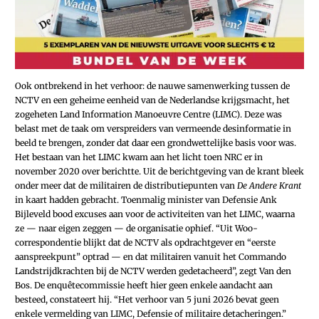
Ook ontbrekend in het verhoor: de nauwe samenwerking tussen de
NCTV en een geheime eenheid van de Nederlandse krijgsmacht, het
zogeheten Land Information Manoeuvre Centre (LIMC). Deze was
belast met de taak om verspreiders van vermeende desinformatie in
beeld te brengen, zonder dat daar een grondwettelijke basis voor was.
Het bestaan van het LIMC kwam aan het licht toen NRC er in
november 2020 over berichtte. Uit de berichtgeving van de krant bleek
onder meer dat de militairen de distributiepunten van
De Andere Krant
in kaart hadden gebracht. Toenmalig minister van Defensie Ank
Bijleveld bood excuses aan voor de activiteiten van het LIMC, waarna
ze — naar eigen zeggen — de organisatie ophief. “Uit Woo-
correspondentie blijkt dat de NCTV als opdrachtgever en “eerste
aanspreekpunt” optrad — en dat militairen vanuit het Commando
Landstrijdkrachten bij de NCTV werden gedetacheerd”, zegt Van den
Bos. De enquêtecommissie heeft hier geen enkele aandacht aan
besteed, constateert hij. “Het verhoor van 5 juni 2026 bevat geen
enkele vermelding van LIMC, Defensie of militaire detacheringen.”