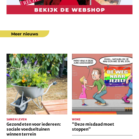
Meer nieuws
Gezond
“Deze
eten
misdaad
voor
moet
iedereen:
stoppen”
sociale
voedseltuinen
winnen
terrein
SAMEN LEVEN
WOKE
Gezond eten voor iedereen:
“Deze misdaad moet
sociale voedseltuinen
stoppen”
winnen terrein