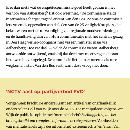
Is er dan niets wat de enquêtecommissie goed heeft gedaan in het
verhoor van Aalbersberg? Dat ook weer niet. “De Commissie stelde
meermalen scherpe vragen”, erkent Van den Bos. Zo was de commissie
iets vreemds opgevallen aan de leden van de 25 veiligheidsregio’s, die
belast waren met de uitvaardiging van regionale noodverordeningen
en de handhaving daarvan. Hun communicatie met het centrale gezag
in Den Haag verliep doorgaans niet via een minister maar via
Aalbersberg. Hoe zat dat? — wilde de commissie weten. Aalbersberg
antwoordde ontwijkend, zoals hij dat deed met meer vragen die aan
hem werden voorgelegd. De commissie liet hem er meermaals mee
wegkomen, stelt Van den Bos vast, want deze vroeg niet door.
‘NCTV aast op partijverbod FVD’
Vorige week bracht De Andere Krant een artikel van onafhankelijk
onderzoeker Dolf van Wijk over de NCTV. Die manipuleert volgens Van
Wijk de publieke opinie met ‘mentale labels’:
Snelkoppeling die het
brein gebruikt om complexe informatie te categoriseren
. Voorbeelden
van mentale labels zijn ‘desinformatie’, ‘extreemrechts’ en ‘nazi’. Van