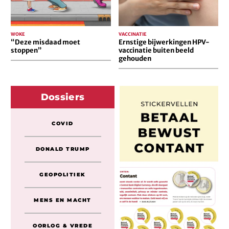
WOKE
VACCINATIE
“Deze misdaad moet
Ernstige bijwerkingen HPV-
stoppen”
vaccinatie buiten beeld
gehouden
Dossiers
COVID
DONALD TRUMP
GEOPOLITIEK
MENS EN MACHT
OORLOG & VREDE