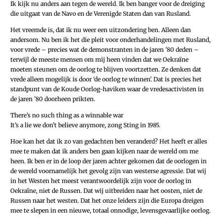
Ik kijk nu anders aan tegen de wereld. Ik ben banger voor de dreiging
die uitgaat van de Navo en de Verenigde Staten dan van Rusland.
Het vreemde is, dat ik nu weer een uitzondering ben. Alleen dan
andersom. Nu ben ik het die pleit voor onderhandelingen met Rusland,
voor vrede – precies wat de demonstranten in de jaren ’80 deden –
terwijl de meeste mensen om mij heen vinden dat we Oekraïne
moeten steunen om de oorlog te blijven voortzetten. Ze denken dat
vrede alleen mogelijk is door ‘de oorlog te winnen’. Dat is precies het
standpunt van de Koude Oorlog-haviken waar de vredesactivisten in
de jaren ’80 doorheen prikten.
There’s no such thing as a winnable war
It’s a lie we don’t believe anymore, zong Sting in 1985.
Hoe kan het dat ik zo van gedachten ben veranderd? Het heeft er alles
mee te maken dat ik anders ben gaan kijken naar de wereld om me
heen. Ik ben er in de loop der jaren achter gekomen dat de oorlogen in
de wereld voornamelijk het gevolg zijn van westerse agressie. Dat wij
in het Westen het meest verantwoordelijk zijn voor de oorlog in
Oekraïne, niet de Russen. Dat wij uitbreiden naar het oosten, niet de
Russen naar het westen. Dat het onze leiders zijn die Europa dreigen
mee te slepen in een nieuwe, totaal onnodige, levensgevaarlijke oorlog.