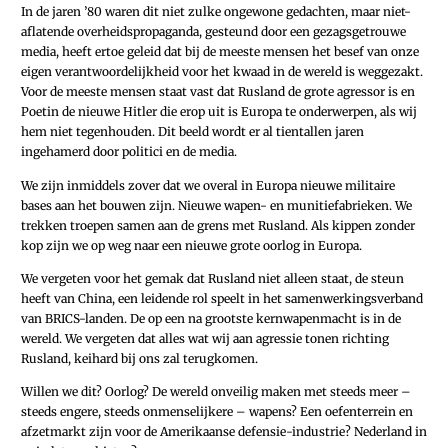
In de jaren ’80 waren dit niet zulke ongewone gedachten, maar niet-
aflatende overheidspropaganda, gesteund door een gezagsgetrouwe
media, heeft ertoe geleid dat bij de meeste mensen het besef van onze
eigen verantwoordelijkheid voor het kwaad in de wereld is weggezakt.
Voor de meeste mensen staat vast dat Rusland de grote agressor is en
Poetin de nieuwe Hitler die erop uit is Europa te onderwerpen, als wij
hem niet tegenhouden. Dit beeld wordt er al tientallen jaren
ingehamerd door politici en de media.
We zijn inmiddels zover dat we overal in Europa nieuwe militaire
bases aan het bouwen zijn. Nieuwe wapen- en munitiefabrieken. We
trekken troepen samen aan de grens met Rusland. Als kippen zonder
kop zijn we op weg naar een nieuwe grote oorlog in Europa.
We vergeten voor het gemak dat Rusland niet alleen staat, de steun
heeft van China, een leidende rol speelt in het samenwerkingsverband
van BRICS-landen. De op een na grootste kernwapenmacht is in de
wereld. We vergeten dat alles wat wij aan agressie tonen richting
Rusland, keihard bij ons zal terugkomen.
Willen we dit? Oorlog? De wereld onveilig maken met steeds meer –
steeds engere, steeds onmenselijkere – wapens? Een oefenterrein en
afzetmarkt zijn voor de Amerikaanse defensie-industrie? Nederland in