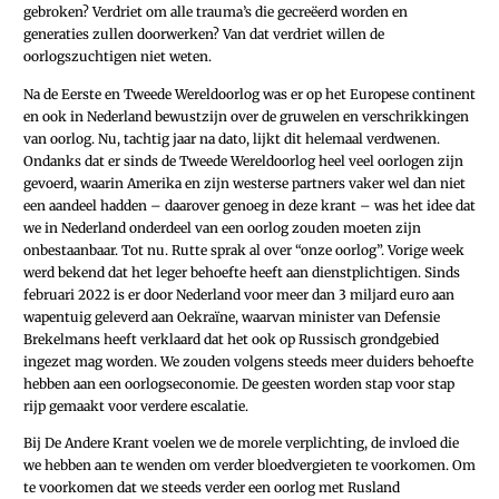
gebroken? Verdriet om alle trauma’s die gecreëerd worden en
generaties zullen doorwerken? Van dat verdriet willen de
oorlogszuchtigen niet weten.
Na de Eerste en Tweede Wereldoorlog was er op het Europese continent
en ook in Nederland bewustzijn over de gruwelen en verschrikkingen
van oorlog. Nu, tachtig jaar na dato, lijkt dit helemaal verdwenen.
Ondanks dat er sinds de Tweede Wereldoorlog heel veel oorlogen zijn
gevoerd, waarin Amerika en zijn westerse partners vaker wel dan niet
een aandeel hadden – daarover genoeg in deze krant – was het idee dat
we in Nederland onderdeel van een oorlog zouden moeten zijn
onbestaanbaar. Tot nu. Rutte sprak al over “onze oorlog”. Vorige week
werd bekend dat het leger behoefte heeft aan dienstplichtigen. Sinds
februari 2022 is er door Nederland voor meer dan 3 miljard euro aan
wapentuig geleverd aan Oekraïne, waarvan minister van Defensie
Brekelmans heeft verklaard dat het ook op Russisch grondgebied
ingezet mag worden. We zouden volgens steeds meer duiders behoefte
hebben aan een oorlogseconomie. De geesten worden stap voor stap
rijp gemaakt voor verdere escalatie.
Bij De Andere Krant voelen we de morele verplichting, de invloed die
we hebben aan te wenden om verder bloedvergieten te voorkomen. Om
te voorkomen dat we steeds verder een oorlog met Rusland