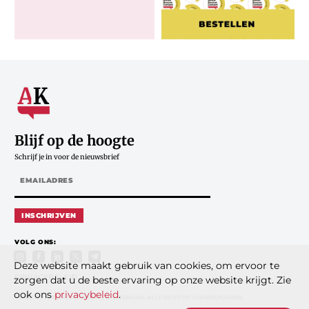
Blijf op de hoogte
Schrijf je in voor de nieuwsbrief
INSCHRIJVEN
VOLG ONS:
Deze website maakt gebruik van cookies, om ervoor te
PRIVACYBELEID
zorgen dat u de beste ervaring op onze website krijgt. Zie
ook ons
privacybeleid
.
© 2026 DE ANDERE KRANT B.V., AMSTERDAM. ALLE RECHTEN VOORBEHOUDEN.