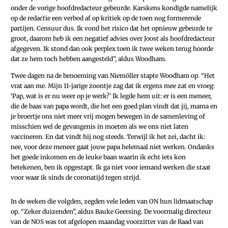
onder de vorige hoofdredacteur gebeurde. Karskens kondigde namelijk
op de redactie een verbod af op kritiek op de toen nog formerende
partijen. Censuur dus. Ik vond het risico dat het opnieuw gebeurde te
groot, daarom heb ik een negatief advies over Joost als hoofdredacteur
afgegeven. Ik stond dan ook perplex toen ik twee weken terug hoorde
dat ze hem toch hebben aangesteld”, aldus Woodham.
Twee dagen na de benoeming van ­Niemöller stapte Woodham op. “Het
vrat aan me. Mijn 11-jarige zoontje zag dat ik ergens mee zat en vroeg:
‘Pap, wat is er nu weer op je werk?’ Ik legde hem uit: er is een meneer,
die de baas van papa wordt, die het een goed plan vindt dat jij, mama en
je broertje ons niet meer vrij mogen bewegen in de samenleving of
misschien wel de gevangenis in moeten als we ons niet laten
vaccineren. En dat vindt hij nog steeds. Terwijl ik het zei, dacht ik:
nee, voor deze meneer gaat jouw papa helemaal niet werken. Ondanks
het goede inkomen en de leuke baan waarin ik echt iets kon
betekenen, ben ik opgestapt. Ik ga niet voor iemand werken die staat
voor waar ik sinds de coronatijd tegen strijd.
In de weken die volgden, zegden vele leden van ON hun lidmaatschap
op. “Zeker duizenden”, aldus Bauke Geersing. De voormalig directeur
van de NOS was tot afgelopen maandag voorzitter van de Raad van