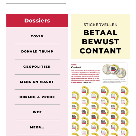
Dossiers
COVID
DONALD TRUMP
GEOPOLITIEK
MENS EN MACHT
OORLOG & VREDE
WEF
MEER…