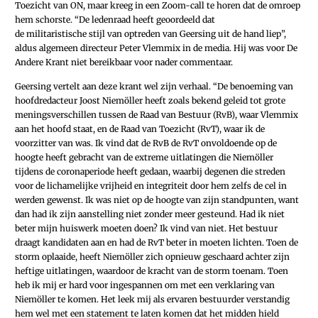
Toezicht van ON, maar kreeg in een Zoom-call te horen dat de omroep
hem schorste. “De ledenraad heeft geoordeeld dat
de militaristische stijl van optreden van Geersing uit de hand liep”,
aldus algemeen directeur Peter Vlemmix in de media. Hij was voor De
Andere Krant niet bereikbaar voor nader commentaar.
Geersing vertelt aan deze krant wel zijn verhaal. “De benoeming van
hoofdredacteur Joost Niemöller heeft zoals bekend geleid tot grote
meningsverschillen tussen de Raad van Bestuur (RvB), waar Vlemmix
aan het hoofd staat, en de Raad van Toezicht (RvT), waar ik de
voorzitter van was. Ik vind dat de RvB de RvT onvoldoende op de
hoogte heeft gebracht van de extreme uitlatingen die Niemöller
tijdens de coronaperiode heeft gedaan, waarbij degenen die streden
voor de ­lichamelijke vrijheid en integriteit door hem zelfs de cel in
werden gewenst. Ik was niet op de hoogte van zijn standpunten, want
dan had ik zijn aanstelling niet zonder meer gesteund. Had ik niet
beter mijn huiswerk moeten doen? Ik vind van niet. Het bestuur
draagt kandidaten aan en had de RvT beter in moeten lichten. Toen de
storm oplaaide, heeft Niemöller zich opnieuw geschaard achter zijn
heftige uitlatingen, waardoor de kracht van de storm toenam. Toen
heb ik mij er hard voor ingespannen om met een verklaring van
Niemöller te komen. Het leek mij als ervaren bestuurder verstandig
hem wel met een statement te laten komen dat het midden hield