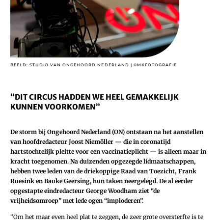
BEELD: STUDIO VAN ONGEHOORD NEDERLAND | ©MKFOTOGRAFIE
“DIT CIRCUS HADDEN WE HEEL GEMAKKELIJK
KUNNEN VOORKOMEN”
De storm bij Ongehoord Nederland (ON) ontstaan na het aanstellen
van hoofdredacteur Joost Niemöller — die in coronatijd
hartstochtelijk pleitte voor een vaccinatieplicht — is alleen maar in
kracht toegenomen. Na duizenden opgezegde lidmaatschappen,
hebben twee leden van de driekoppige Raad van Toezicht‚ Frank
Ruesink en Bauke Geersing, hun taken neergelegd. De al eerder
opgestapte eindredacteur George Woodham ziet “de
vrijheidsomroep” met lede ogen “imploderen”.
“Om het maar even heel plat te zeggen, de zeer grote oversterfte is te