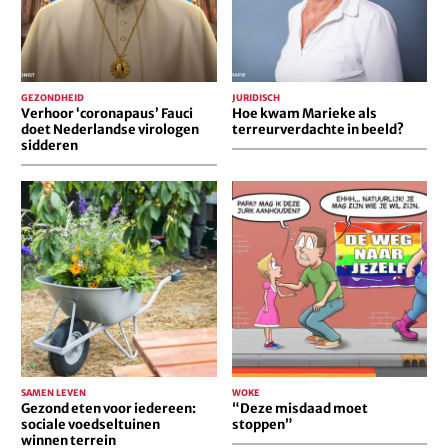
sidderen
beeld?
GEZONDHEID
JURIDISCH
Verhoor ‘coronapaus’ Fauci
Hoe kwam Marieke als
doet Nederlandse virologen
terreurverdachte in beeld?
sidderen
Gezond
“Deze
eten
misdaad
voor
moet
iedereen:
stoppen”
sociale
voedseltuinen
winnen
terrein
SAMEN LEVEN
WOKE
Gezond eten voor iedereen:
“Deze misdaad moet
sociale voedseltuinen
stoppen”
winnen terrein