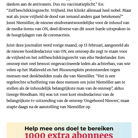
danken aan de antivaxers. Dus nu vaccinatieplicht.” En:
“Zelfbeschikkingsrecht. Vrijheid. Het klinkt allemaal heel nobel. Maar
wat als jouw vrijheid de dood van iemand anders gaat betekenen?”
Joost Niemöller, de nieuwe eindverantwoordelijke voor de inhoud van
de media-items van ON, deed diverse van dit soort harde uitspraken in
de hoogtijdagen van de coronacrisis.
Juist deze journalist werd vorige maand, op 13­ ­f­ebruari, aangesteld als
de nieuwe hoofdredacteur van ON, een omroep die zegt te staan voor
de vrijheid en het zelfbeschikkingsrecht van elke Nederlander. Een
omroep met veel bewust ongevaccineerde leden als achterban, van wie
velen op het Malieveld en het Museumplein protesteerden tegen
mensen met denkbeelden zoals die van Niemöller. “Het is een
regelrechte schoffering van deze mensen om juist Niemöller aan te
stellen als de inhoudelijk belangrijkste man van de omroep”, aldus
George Woodham. Hij was tot voor kort eindredacteur van de
belangrijkste tv-uitzending van de omroep ‘Ongehoord Nieuws’, maar
stapte daags na de aanstelling van Niemöller op.