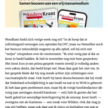
Woodham hield zich vorige week nog stil “in de hoop dat er
zelfreinigend vermogen zou optreden bij ON”, maar nu Niemöller noch
het bestuur inhoudelijk reageren op alle ophef, wil hij zich wel
“netjes” uitspreken over de consternatie. “Ik wist vorig jaar al dat ze
Joost in beeld hadden. Ik heb in november nog met hem gesproken.
Met Joost kun je een prima gesprek voeren terwijl je volledig anders
over zaken denkt, dat beeld klopt wel. Maar daar gaat het niet om. In
het gesprek bleek dat hij nog steeds achter zijn uitlatingen over
vaccinatieplicht staat. Ook heeft hij laten doorschemeren dat hij vindt
dat Nederland schuldplichtig is aan Israël na wat er in WOII is gebeurd.
Ik heb daar geen problemen mee, maar bij de vorige hoofdredacteur (de
vorig jaar ontslagen Arnold Karskens — red.) heb ik gezien dat het
heeft geleid tot eenzijdige berichtgeving bij de omroep. Joost heeft —
overigens net als Karskens — een zwak voor Wilders. Ook dat mag je
van mij hebben, maar ook daar zag ik risico op herhaling van wat er