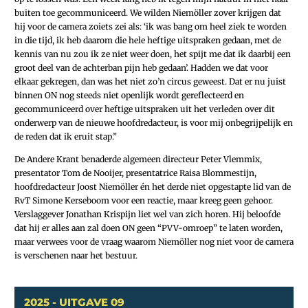
buiten toe gecommuniceerd. We wilden Niemöl­ler zover krijgen dat
hij voor de camera zoiets zei als: ‘ik was bang om heel ziek te worden
in die tijd, ik heb daarom die hele heftige uitspraken gedaan, met de
kennis van nu zou ik ze niet weer doen, het spijt me dat ik daarbij een
groot deel van de achterban pijn heb gedaan’. Hadden we dat voor
elkaar gekregen, dan was het niet zo’n circus geweest. Dat er nu juist
binnen ON nog steeds niet openlijk wordt gereflecteerd en
gecommuniceerd over heftige uitspraken uit het verleden over dit
onderwerp van de nieuwe hoofdredacteur, is voor mij onbegrijpelijk en
de reden dat ik eruit stap.”
De Andere Krant benaderde algemeen directeur Peter Vlemmix,
presentator Tom de Nooijer, presentatrice Raisa Blommestijn,
hoofdredacteur Joost Niemöller én het derde niet opgestapte lid van de
RvT Simone Kerseboom voor een reactie, maar kreeg geen gehoor.
Verslaggever Jonathan Krispijn liet wel van zich horen. Hij beloofde
dat hij er alles aan zal doen ON geen “PVV-omroep” te laten worden,
maar verwees voor de vraag waarom Niemöller nog niet voor de camera
is verschenen naar het bestuur.
2025 - UITGAVE 09