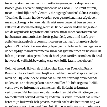
tussen afstand nemen van zijn uitlatingen en gelijk diep door de
knieën gaan. Die verklaring wilden we ook naar jullie krant sturen,
maar uiteindelijk heeft Vlemmix die tegengehouden”, aldus Geersing.
“Daar heb ik intern harde woorden over gesproken, maar afgelopen
maandag kreeg ik te horen dat ik niet meer gewenst ben en ben ik
zelfs uit de Zoom-meeting gedrukt. Ik ben onder andere aangesteld
om de organisatie te professionaliseren, maar moet constateren dat
het bestuur amateuristisch heeft gehandeld, verzuimd heeft pro-
actief en strategisch te communiceren en dat heeft tot grote schade
geleid. ON had als doel een stevig tegengeluid te laten horen tegenover
de eenzijdige mainstreammedia, maar dat gaat niet met dit bestuur. Ik
heb mijn conclusies getrokken. Ik hoef geen carrière te maken, ik deed
het voor de vrijheidsbeweging waar ook jullie krant toebehoort.”
Ook het tweede lid van de driekoppige Raad van Toezicht, Frank
Ruesink, die zichzelf omschrijft als ‘liefdevol rebel’‚ stapte afgelopen
week op. Hij vertelt deze krant dat hij zichzelf verwijt onvoldoende
onderzoek te hebben gedaan naar Niemöller. “Ik heb te gemakkelijk
vertrouwd op informatie van mensen die ik dacht te kunnen
vertrouwen. Het bestuur zegt dat ze dachten dat alle uitlatingen van
Niemöller wel bekend waren bij anderen. Ik verwijt mezelf dat ik niet
beter mijn huiswerk heb gedaan. Maar ik dacht dat het intern nog wel
op te lossen was. Een week lang heb ik tegen mijn natuur in niet naar