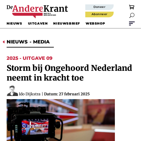
Doneer
Abonneer

NIEUWS
UITGAVEN
NIEUWSBRIEF
WEBSHOP
NIEUWS
-
MEDIA
D
2025 - UITGAVE 09
Storm bij Ongehoord Nederland
neemt in kracht toe
Ido Dijkstra
|
Datum: 27 februari 2025