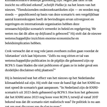
klimaatscenario’s dodelijk gebrekkig zijn. Negen jaar later is dat
inzicht nu officieel erkend”, schrijft Pielke jr. na het lezen van het
nieuws. “Tienduizenden onderzoeksartikelen zijn — en worden nog
steeds — gepubliceerd op basis van deze scenario’s: een vergelijkbaar
aantal krantenkoppen heeft de bevindingen ervan uitvergroot en
regeringen en internationale organisaties hebben deze
onwaarschijnlijke scenario’s verwerkt in beleid en regelgeving. We
weten nu dat dit alles op drijfzand is gebouwd.” Hij stelt dat de nieuwe
wetenschappelijke inzichten enorme economische en
beleidsimplicaties hebben.
Crok verwacht dat er nog vele jaren overheen zullen gaan voordat de
‘olietanker’ zich laat bijsturen. “Zelfs nu nog zitten er tal van
wetenschappelijke publicaties in de pijplijn die gebaseerd zijn op
RCP8.5. Gaan bladen die niet publiceren of gaan ze in ieder geval een
duidelijke disclaimer erbij plaatsen?”
Hij is benieuwd wat het effect van het nieuws op het Nederlandse
klimaatbeleid zal zijn. Hij stelt dat voor de hand ligt dat het KNMI nu
met spoed de scenario’s gaat aanpassen. “In Nederland zijn de KNMI-
scenario’s uit 2023 deels gebaseerd op RCP8.5. Hoe kon het gebeuren
dat het KNMI anno 2023 nog koos voor RCP8.5, terwijl al vanaf 2017
bekend was dat dit scenario niet realistisch was? De politiek is nu aan
zet om met die vraag aan de slag te gaan.”