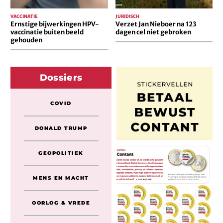
VACCINATIE
JURIDISCH
Ernstige bijwerkingen HPV-
Verzet Jan Nieboer na 123
vaccinatie buiten beeld
dagen cel niet gebroken
gehouden
Dossiers
COVID
DONALD TRUMP
GEOPOLITIEK
MENS EN MACHT
OORLOG & VREDE