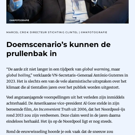
MARCEL CROK DIRECTEUR STICHTING CLINTEL | ©MKFOTOGRAFIE
Doemscenario’s kunnen de
prullenbak in
“De aarde zit niet langer in een tijdperk van
global warming
, maar
global boiling
,” verklaarde VN-Secretaris-Generaal António Guterres in
2023. Het is slechts een van de vele alarmistische uitspraken over het
klimaat die al tientallen jaren over het publiek worden uitgestort.
Veel angstaanjagende voorspellingen uit het verleden zijn inmiddels
achterhaald. De Amerikaanse vice-president Al Gore stelde in zijn
beroemde film,
An Inconvenient Truth
uit 2006, dat het Noordpool-ijs
rond 2013 zou zijn verdwenen. Deze claim werd in de jaren daarna
eindeloos herhaald. Het ijs op de Noordpool ligt er nog steeds.
Rond de eeuwwisseling hoorde je ook vaak dat de sneeuw zou