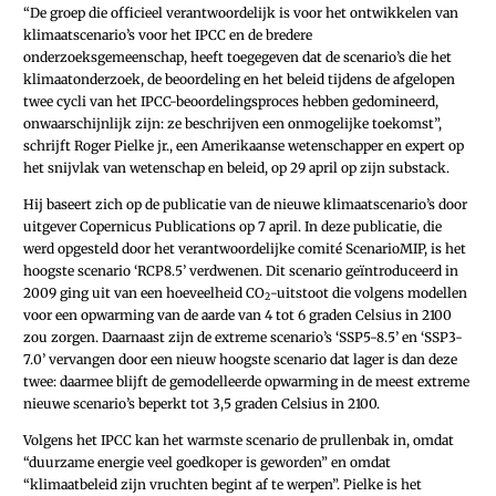
“De groep die officieel verantwoordelijk is voor het ontwikkelen van
klimaat­scenario’s voor het IPCC en de bredere
onderzoeksgemeenschap, heeft toegegeven dat de scenario’s die het
klimaatonderzoek, de beoordeling en het beleid tijdens de afgelopen
twee cycli van het IPCC-beoordelingsproces hebben gedomineerd,
onwaarschijnlijk zijn: ze beschrijven een onmogelijke toekomst”,
schrijft Roger Pielke jr., een Amerikaanse wetenschapper en expert op
het snijvlak van wetenschap en beleid, op 29 april op zijn substack.
Hij baseert zich op de publicatie van de nieuwe klimaatscenario’s door
uitgever Copernicus Publications op 7 april. In deze publicatie, die
werd opgesteld door het verantwoordelijke comité Scenario­MIP, is het
hoogste scenario ‘RCP8.5’ verdwenen. Dit scenario geïntroduceerd in
2009 ging uit van een hoeveelheid CO
-uitstoot die volgens modellen
2
voor een opwarming van de aarde van 4 tot 6 graden Celsius in 2100
zou zorgen. Daarnaast zijn de extreme scenario’s ‘SSP5-8.5’ en ‘SSP3-
7.0’ vervangen door een nieuw hoogste scenario dat lager is dan deze
twee: daarmee blijft de gemodelleerde opwarming in de meest extreme
nieuwe scenario’s beperkt tot 3,5 graden Celsius in 2100.
Volgens het IPCC kan het warmste scenario de prullenbak in, omdat
“duurzame energie veel goedkoper is geworden” en omdat
“klimaatbeleid zijn vruchten begint af te werpen”. Pielke is het