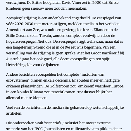
verdwijnen. De Britse hoogleraar David Viner zei in 2000 dat Britse
kinderen geen sneeuw meer zouden meemaken.
Zeespiegelstijging is een ander bekend angstbeeld. De zeespiegel zou
vóór 2020-2030 met meters stijgen, meldden media in het verleden.
Amersfoort aan Zee, was ooit een gevleugelde kreet. Eilanden in de
Stille Oceaan, zoals Tuvalu, zouden compleet verdwijnen door de
hogere zeespiegel. Niet dus. De zeespiegel stijgt weliswaar, maar dat is
een langetermijn-trend die al in de 19e eeuw is begonnen. Van een
versnelling van de stijging is geen sprake. Met het Groot Barrièrerif bij
Australië gaat het ook goed, alle doemvoorspellingen ten spijt.
Hetzelfde geldt voor de ijsberen.
Andere berichten voorspelden het complete “instorten van
ecosystemen” binnen enkele decennia. Er zouden meer en heftigere
orkanen plaatsvinden. De Golfstroom zou ‘omkeren’, waardoor Europa
in een kouder klimaat zou terechtkomen. Tot dusver blijkt het
allemaal niet te kloppen.
Veel van de berichten in de media zijn gebaseerd op wetenschappelijke
artikelen.
Die onderzoeken vaak ‘scenario’s’, inclusief het meest extreme
scenario van het IPCC. Journalisten en milieuactivisten pikken dat er