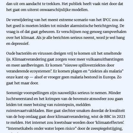
dan uit om aandacht te trekken. Het publiek heeft vaak niet door dat
het gaat om uiterst onwaarschijnlijke modellen.
De verwijdering van het meest extreme scenario van het IPCC zou als
het goed is moeten leiden tot minder alarmistische berichtgeving. De
vraag is of dat gaat gebeuren. Er verschijnen nog genoeg rampverhalen
over het klimaat. Als je alle berichten serieus neemt, word je wel bang
en depressief.
Oude bacteriën en virussen dreigen vrij te komen uit het smeltende
ijs. Klimaatverandering gaat zorgen voor meer vulkaanuitbarstingen
en meer aardbevingen. Er komen “nieuwe spill­overziektes door
veranderende ecoystemen”. Er komen plagen en “ziektes als malaria”
onze kant op — alsof er vroeger geen malaria bestond in Europa. Zo
gaat het maar door.
Sommige voorspellingen zijn nauwelijks serieus te nemen. Minder
luchtweerstand en het krimpen van de bovenste atmosfeer zou gaan
leiden tot meer botsing van ruimtepuin, meldden
ruimtevaartvakbladen. Bier gaat slechter smaken doordat de kwaliteit
van de hop omlaag gaat door klimaatverandering, wist de BBC in 2023
te melden. Het internet zou kwetsbaar worden door ‘klimaateffecten’.
“Internetkabels onder water lopen risico” door de zeespiegel­stijging,