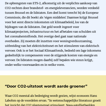
De opbrengsten van ETS-2, afkomstig uit de verplichte aankoop van
CO2-rechten door brandstof- en energieleveranciers, worden verdeeld
tussen Brussel en de lidstaten. Een deel komt terecht bij de Europese
Commissie, die dit boekt als ‘eigen middelen’. Daarmee krijgt Brussel
voor het eerst directe inkomsten uit klimaatbeleid, los van de
bijdragen van de lidstaten. Dat geld wordt ingezet voor
klimaatprojecten, infrastructuur en het afbetalen van schulden uit
het coronaherstelfonds. Het overige deel gaat naar nationale
overheden. Zij moeten dit inzetten voor woningverduurzaming,
uitbreiding van het elektriciteitsnet en het stimuleren van elektrisch
vervoer. Ook is er het Sociaal Klimaatfonds, bedoeld om lage inkomens
gedeeltelijk te compenseren voor de stijgende kosten van energie en
vervoer. De lidstaten mogen daarbij zelf bepalen wie steun krijgt,
onder welke voorwaarden en in welke vorm.
“Door CO2-uitstoot wordt aarde groener”
Waar CO2 meestal als bedreiging wordt gezien, wijst econoom Hans
Labohm op de voordelen ervan. “In wetenschappelijke literatuur groeit
het inzicht dat CO2 plantengroei stimuleert. Nasa-satellietbeelden