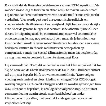
Roos stelt dat de Brusselse beleids­makers er met ETS-2 op uit zijn “de
middenklasse leeg te trekken en afhankelijk te maken van de staat”.
Hij noemt dat “een moderne vorm van socialisme”. “Onze vrije markt
verdwijnt. Alles wordt gestuurd via economische prikkels en
staatscontrole. De illusie van keuzevrijheid blijft bestaan voor de rijke
elite. Voor de gewone burger rest economische afhankelijkheid. Geen
directe onteigening zoals bij communisme, maar wel economische
onderwerping. Je mag nog wel autorijden, maar als je het niet meer
kunt betalen, wordt je leven sober.” Kwetsbare huishoudens en kleine
bedrijven kunnen in theorie weliswaar een beroep doen op
compensatie vanuit het Sociaal Klimaatfonds, maar dat betekent dat
ze nog meer onder controle komen te staan, zegt Roos.
Hij vermoedt dat ETS-2, dat onderdeel is van het klimaatpakket ‘Fit for
55’, de kern van de Green Deal waarmee de EU in 2050 klimaatneutraal
wil zijn, niet beperkt blijft tot wonen en mobiliteit. “Later volgen
voeding zoals zuivel en vlees, kleding en vliegen.” Het CO2-budget,
waarbij burgers ‘CO2-credits’ krijgen zodat ze worden gedwongen hun
CO2-uitstoot te beperken, is een logische volgende stap. Zo ontstaat
een samenleving waarin steeds meer basisbehoeften onder
klimaatbelasting vallen, met verstrekkende gevolgen voor onze
vrijheid en leefstijl.