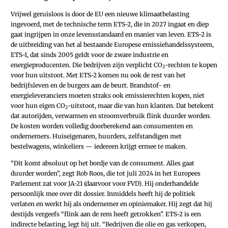
Vrijwel geruisloos is door de EU een nieuwe klimaatbelasting
ingevoerd, met de technische term ETS-2, die in 2027 ingaat en diep
gaat ingrijpen in onze levensstandaard en manier van leven. ETS-2 is
de uitbreiding van het al bestaande Europese emissiehandelssysteem,
ETS-1, dat sinds 2005 geldt voor de zware industrie en
energieproducenten. Die bedrijven zijn verplicht CO
-rechten te kopen
2
voor hun uitstoot. Met ETS-2 komen nu ook de rest van het
bedrijfsleven en de burgers aan de beurt. Brandstof- en
energieleveranciers moeten straks ook emissierechten kopen, niet
voor hun eigen CO
-uitstoot, maar die van hun klanten. Dat betekent
2
dat autorijden, verwarmen en stroomverbruik flink duurder worden.
De kosten worden volledig doorberekend aan consumenten en
ondernemers. Huiseigenaren, huurders, zelfstandigen met
bestelwagens, winkeliers — iedereen krijgt ermee te maken.
“Dit komt absoluut op het bordje van de consument. Alles gaat
duurder worden”, zegt Rob Roos, die tot juli 2024 in het Europees
Parlement zat voor JA-21 (daarvoor voor FVD). Hij onderhandelde
persoonlijk mee over dit dossier. Inmiddels heeft hij de politiek
verlaten en werkt hij als ondernemer en opiniemaker. Hij zegt dat hij
destijds vergeefs “flink aan de rem heeft getrokken”. ETS-2 is een
indirecte belasting, legt hij uit. “Bedrijven die olie en gas verkopen,