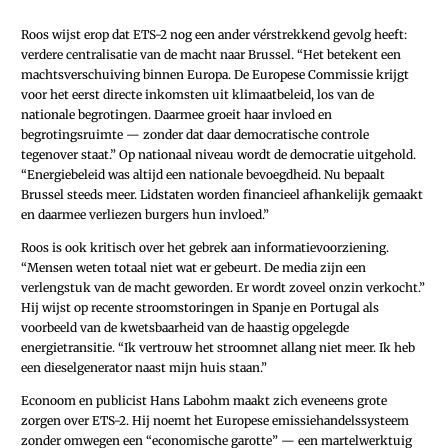
Roos wijst erop dat ETS-2 nog een ander vérstrekkend gevolg heeft:
verdere centralisatie van de macht naar Brussel. “Het betekent een
machtsverschuiving binnen Europa. De Europese Commissie krijgt
voor het eerst directe inkomsten uit klimaatbeleid, los van de
nationale begrotingen. Daarmee groeit haar invloed en
begrotingsruimte — zonder dat daar democratische controle
tegenover staat.” Op nationaal niveau wordt de democratie uitgehold.
“Energiebeleid was altijd een nationale bevoegdheid. Nu bepaalt
Brussel steeds meer. Lidstaten worden financieel afhankelijk gemaakt
en daarmee verliezen burgers hun invloed.”
Roos is ook kritisch over het gebrek aan informatievoorziening.
“Mensen weten totaal niet wat er gebeurt. De media zijn een
verlengstuk van de macht geworden. Er wordt zoveel onzin verkocht.”
Hij wijst op recente stroomstoringen in Spanje en Portugal als
voorbeeld van de kwetsbaarheid van de haastig opgelegde
energietransitie. “Ik vertrouw het stroomnet allang niet meer. Ik heb
een dieselgenerator naast mijn huis staan.”
Econoom en publicist Hans Labohm maakt zich eveneens grote
zorgen over ETS-2. Hij noemt het Europese emissiehandelssysteem
zonder omwegen een “economische garotte” — een martelwerktuig