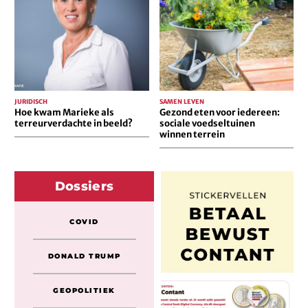
als
iedereen:
terreurverdachte
sociale
in
voedseltuinen
beeld?
winnen
terrein
JURIDISCH
SAMEN LEVEN
Hoe kwam Marieke als
Gezond eten voor iedereen:
terreurverdachte in beeld?
sociale voedseltuinen
winnen terrein
Dossiers
COVID
DONALD TRUMP
GEOPOLITIEK