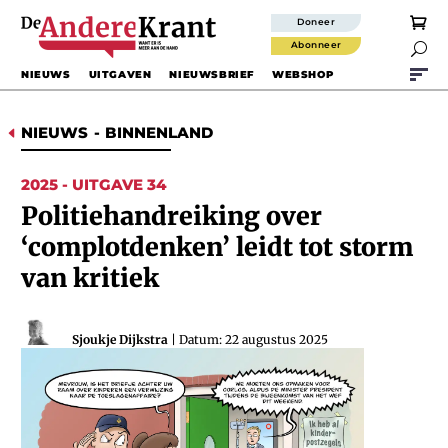
Doneer
Abonneer

NIEUWS
UITGAVEN
NIEUWSBRIEF
WEBSHOP
NIEUWS
-
BINNENLAND
D
2025 - UITGAVE 34
Politiehandreiking over
‘complotdenken’ leidt tot storm
van kritiek
Sjoukje Dijkstra
| Datum: 22 augustus 2025