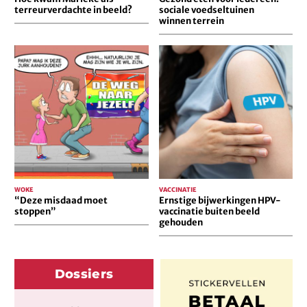
terreurverdachte in beeld?
sociale voedseltuinen
winnen terrein
“Deze
Ernstige
misdaad
bijwerkingen
moet
HPV-
stoppen”
vaccinatie
buiten
beeld
gehouden
WOKE
VACCINATIE
“Deze misdaad moet
Ernstige bijwerkingen HPV-
stoppen”
vaccinatie buiten beeld
gehouden
Dossiers