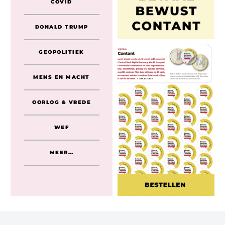
COVID
DONALD TRUMP
GEOPOLITIEK
MENS EN MACHT
OORLOG & VREDE
WEF
MEER…