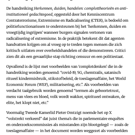
De handreiking
Herkennen, duiden, handelen: complottheorieën en anti-
institutioneel gedachtegoed
, opgesteld door het Kenniscentrum
Contraterrorisme, Extremisme en Radicalisering (CTER), is bedoeld om
politiefunctionarissen te ondersteunen bij het ‘herkennen, duiden en
vroegtijdig ingrijpen’ wanneer burgers signalen vertonen van
radicalisering of extremisme. In de praktijk betekent dit dat agenten
handvatten krijgen om al vroeg op te treden tegen mensen die zich
kritisch uitlaten over overheidshandelen of die demonstreren. Critici
zien dit als een gevaarlijke stap richting censuur en een politiestaat.
Opvallend is de lijst met voorbeelden van ‘complotdenken’ die in de
handreiking worden genoemd: “covid-19, 5G, chemtrails, satanisch
ritueel kindermisbruik, stikstofbeleid, de toeslagenaffaire, het World
Economic Forum (WEF), militarisering, etc.”. Als voorbeelden van
verdacht taalgebruik worden genoemd “termen als geboortetrust,
mens van vlees en bloed, volk wordt wakker, spiritueel ontwaken, de
elite, het klopt niet, etc.”
Voormalig Tweede Kamerlid Pieter Omtzigt noemde het op
X
“volstrekt verkeerd” dat juist thema’s die in parlementaire enquêtes
en onderzoekscommissies als misstanden zijn blootgelegd — zoals de
toeslagenaffaire — in het document worden weggezet als voorbeelden