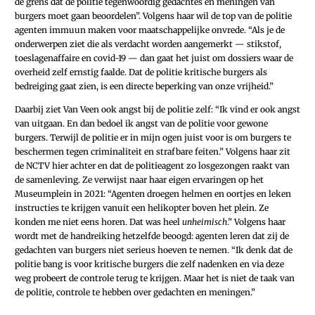
de grens dat de politie tegenwoordig gedachtes en meningen van
burgers moet gaan beoordelen”. Volgens haar wil de top van de politie
agenten immuun maken voor maatschappelijke onvrede. “Als je de
onderwerpen ziet die als verdacht worden aangemerkt — stikstof,
toeslagenaffaire en ­covid-­­19 — dan gaat het juist om dossiers waar de
overheid zelf ernstig faalde. Dat de politie kritische burgers als
bedreiging gaat zien, is een directe beperking van onze vrijheid.”
Daarbij ziet Van Veen ook angst bij de politie zelf: “Ik vind er ook angst
van uitgaan. En dan bedoel ik angst van de politie voor gewone
burgers. Terwijl de politie er in mijn ogen juist voor is om burgers te
beschermen tegen criminaliteit en strafbare feiten.” Volgens haar zit
de NCTV hier achter en dat de politieagent zo losgezongen raakt van
de samenleving. Ze verwijst naar haar eigen ervaringen op het
Museumplein in 2021: “Agenten droegen helmen en oortjes en leken
instructies te krijgen vanuit een helikopter boven het plein. Ze
konden me niet eens horen. Dat was heel
unheimisch
.” Volgens haar
wordt met de handreiking hetzelfde beoogd: agenten leren dat zij de
gedachten van burgers niet serieus hoeven te nemen. “Ik denk dat de
politie bang is voor kritische burgers die zelf nadenken en via deze
weg probeert de controle terug te krijgen. Maar het is niet de taak van
de politie, controle te hebben over gedachten en meningen.”