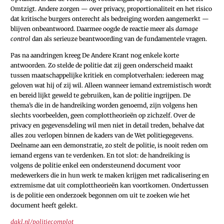
Omtzigt. Andere zorgen — over privacy, proportionaliteit en het risico
dat kritische burgers onterecht als bedreiging worden aangemerkt —
­blijven onbeantwoord. Daarmee oogde de reactie meer als
damage
control
dan als serieuze beantwoording van de fundamentele vragen.
Pas na aandringen kreeg De Andere Krant nog enkele korte
antwoorden. Zo stelde de politie dat zij geen onderscheid maakt
tussen maatschappelijke kritiek en complotverhalen: iedereen mag
geloven wat hij of zij wil. Alleen wanneer iemand extremistisch wordt
en bereid lijkt geweld te gebruiken, kan de politie ingrijpen. De
thema’s die in de handreiking worden genoemd, zijn volgens hen
slechts voorbeelden, geen complottheorieën op zichzelf. Over de
privacy en gegevensdeling wil men niet in detail treden, behalve dat
alles zou verlopen binnen de kaders van de Wet politiegegevens.
Deelname aan een demonstratie, zo stelt de politie, is nooit reden om
iemand ergens van te verdenken. En tot slot: de handreiking is
volgens de politie enkel een ondersteunend document voor
medewerkers die in hun werk te maken krijgen met radicalisering en
extremisme dat uit complottheorieën kan voortkomen. Ondertussen
is de politie een onderzoek begonnen om uit te zoeken wie het
document heeft gelekt.
dakl.nl/politiecomplot