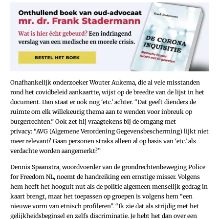
Onafhankelijk ­onderzoeker Wouter Aukema, die al vele misstanden
rond het covidbeleid aankaartte, wijst op de breedte van de lijst in het
document. Dan staat er ook nog ‘etc.’ achter. “Dat geeft dienders de
ruimte om elk willekeurig thema aan te wenden voor inbreuk op
burgerrechten.” Ook zet hij vraagtekens bij de omgang met
privacy: “AVG (Algemene Verordening Gegevensbescherming) lijkt niet
meer relevant? Gaan personen straks alleen al op basis van ‘etc.’ als
verdachte worden aangemerkt?”
Dennis Spaanstra, woordvoerder van de grondrechtenbeweging ­Police
for Freedom NL, noemt de handreiking een ernstige misser. Volgens
hem heeft het hooguit nut als de politie algemeen menselijk gedrag in
kaart brengt, maar het toepassen op groepen is volgens hem “een
nieuwe vorm van etnisch profileren”. “Ik zie dat als strijdig met het
gelijkheidsbeginsel en zelfs discriminatie. Je hebt het dan over een