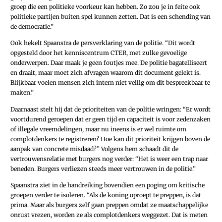
groep die een politieke voorkeur kan hebben. Zo zou je in feite ook
politieke partijen buiten spel kunnen zetten. Dat is een schending van
de democratie.”
Ook hekelt Spaanstra de persverklaring van de politie. “Dit wordt
opgesteld door het kenniscentrum CTER, met zulke gevoelige
onderwerpen. Daar maak je geen foutjes mee. De politie bagatelliseert
en draait, maar moet zich afvragen waarom dit document gelekt is.
Blijkbaar voelen mensen zich intern niet veilig om dit bespreekbaar te
maken.”
Daarnaast stelt hij dat de prioriteiten van de politie wringen: “Er wordt
voortdurend geroepen dat er geen tijd en capaciteit is voor zedenzaken
of illegale vreemdelingen, maar nu ineens is er wel ruimte om
complotdenkers te registreren? Hoe kan dit prioriteit krijgen boven de
aanpak van concrete misdaad?” Volgens hem schaadt dit de
vertrouwensrelatie met burgers nog verder: “Het is weer een trap naar
beneden. Burgers verliezen steeds meer vertrouwen in de politie.”
Spaanstra ziet in de handreiking bovendien een poging om kritische
groepen verder te isoleren. “Als de koning oproept te preppen, is dat
prima. Maar als burgers zelf gaan preppen omdat ze maatschappelijke
onrust vrezen, worden ze als complotdenkers weggezet. Dat is meten