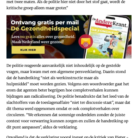
met twee maten. Als de politie hier niet door het stof gaat, wordt de
kritische groep alleen maar groter.”
De politie reageerde aanvankelijk niet inhoudelijk op de gestelde
vragen, maar kwam met een algemene persverklaring. Daarin stond
dat de handreiking “niet als werkinstructie maar als
hulpmiddel” moet worden gezien. Volgens een woordvoerder gaat het
erom dat agenten beter begrijpen hoe complotverhalen kunnen
bijdragen aan radicalisering. De politie benadrukte dat het leed van de
slachtoffers van de toeslagenaffaire “niet ter discussie staat”, maar dat
dit thema werd opgenomen omdat er ook complotverhalen over
circuleren. “We erkennen dat sommige onderdelen zonder de juiste
context voor verwarring kunnen zorgen en zullen de handreiking op
dit punt aanpassen”, aldus de verklaring.
Opvallend is dat de verklaring vooral ingaat op de kritiek van ­Pieter ­