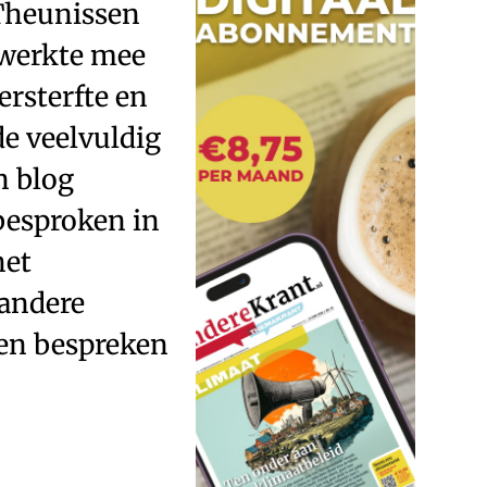
Theunissen
 werkte mee
ersterfte en
e veelvuldig
n blog
besproken in
het
 andere
ren bespreken