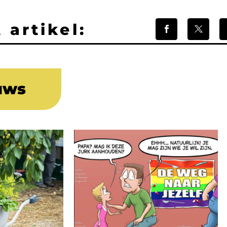
 artikel:
uws
“Deze
misdaad
moet
stoppen”