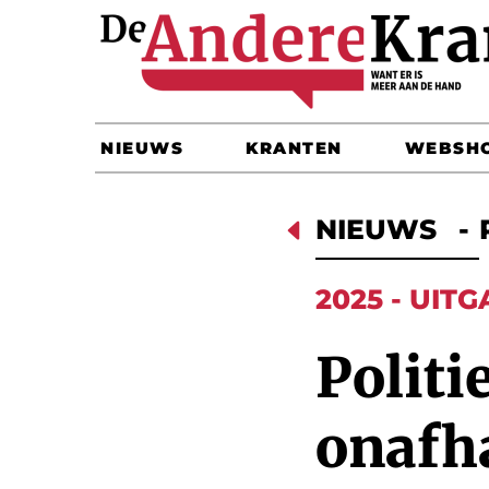
NIEUWS
KRANTEN
WEBSH
D
NIEUWS
-
2025 - UITG
Politi
onafh