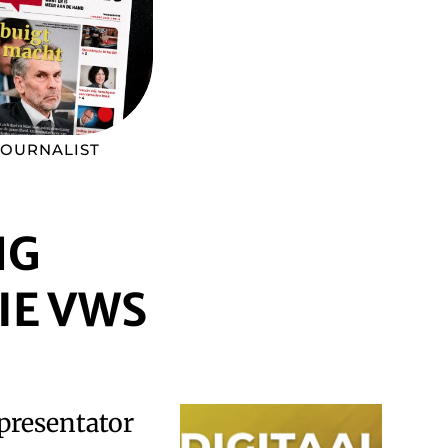
JOURNALIST
NG
IE VWS
 presentator