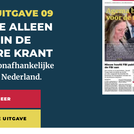
 UITGAVE 09
E ALLEEN
 IN DE
RE KRANT
EER
E UITGAVE