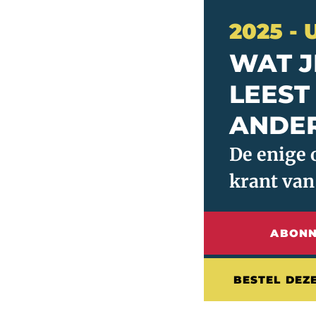
2025 -
WAT J
LEEST
ANDE
ABONN
BESTEL DEZ