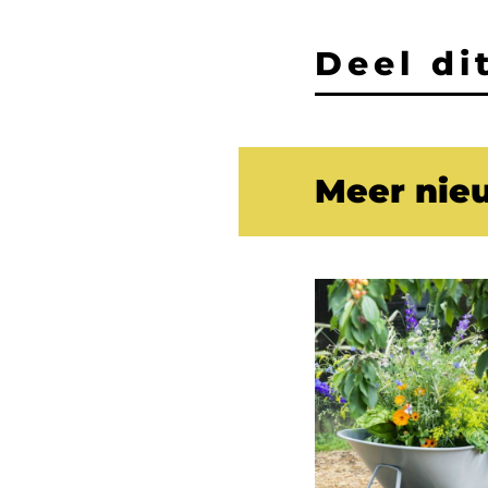
Deel dit
Meer nie
Gezond
eten
voor
iedereen:
sociale