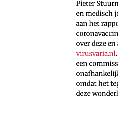
Pieter Stuur
en medisch j
aan het rappo
coronavaccin
over deze en
virusvaria.nl
een commissi
onafhankelij
omdat het te
deze wonderl