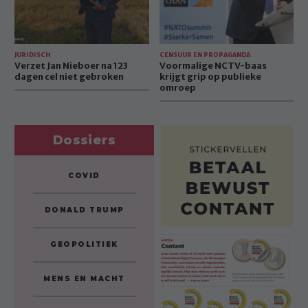
niet
omroep
gebroken
JURIDISCH
CENSUUR EN PROPAGANDA
Verzet Jan Nieboer na 123
Voormalige NCTV-baas
dagen cel niet gebroken
krijgt grip op publieke
omroep
Dossiers
COVID
DONALD TRUMP
GEOPOLITIEK
MENS EN MACHT