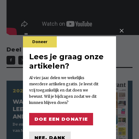
Doneer
Deel deze video:
Lees je graag onze
artikelen?
Al vier jaar delen we wekelijks
meerdere artikelen gratis. Je leest dit
2026 - UITGAVE 25
vrij toegankelijk en dat doen we
bewust. Wil je bijdragen zodat we dit
WAT JE ALLEEN
kunnen blijven doen?
LEEST IN DE
ANDERE KRANT
DOE EEN DONATIE
NEE, DANK